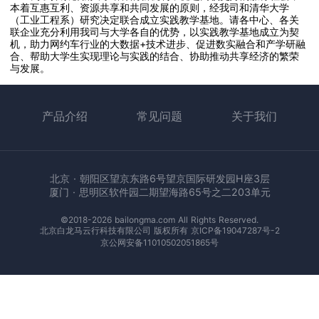
本着互惠互利、资源共享和共同发展的原则，经我司和清华大学
（工业工程系）研究决定联合成立实践教学基地。请各中心、各关
联企业充分利用我司与大学各自的优势，以实践教学基地成立为契
机，助力网约车行业的大数据+技术进步、促进数实融合和产学研融
合、帮助大学生实现理论与实践的结合、协助推动共享经济的繁荣
与发展。
产品介绍
常见问题
关于我们
北京 · 朝阳区望京东路6号望京国际研发园H座3层
厦门 · 思明区软件园二期望海路65号之二203单元
©2018-2026 bailongma.com All Rights Reserved.
北京白龙马云行科技有限公司 版权所有
京ICP备19047287号-2
京公网安备11010502051865号