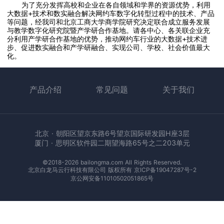
为了充分发挥高校和企业在各自领域和学界的资源优势，利用
大数据+技术和数实融合解决网约车数字化转型过程中的技术、产品
等问题，经我司和北京工商大学商学院研究决定联合成立服务发展
与教学数字化研究院暨产学研合作基地。请各中心、各关联企业充
分利用产学研合作基地的优势，推动网约车行业的大数据+技术进
步、促进数实融合和产学研融合、实现公司、学校、社会价值最大
化。
产品介绍
常见问题
关于我们
北京 · 朝阳区望京东路6号望京国际研发园H座3层
厦门 · 思明区软件园二期望海路65号之二203单元
©2018-2026 bailongma.com All Rights Reserved.
北京白龙马云行科技有限公司 版权所有
京ICP备19047287号-2
京公网安备11010502051865号